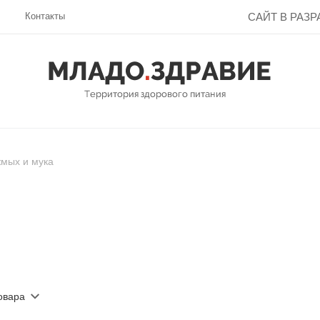
Контакты
САЙТ В РАЗРА
мых и мука
овара