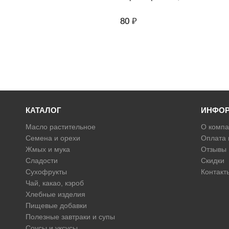
80
₽
КАТАЛОГ
ИНФО
Масло растительное
О компа
Семена и орехи
Оплата 
Жмых и мука
Отзывы
Сладости
Скидки
Сухофрукты
Контакт
Чай, какао, кэроб
Хлебные изделия
Пищевые добавки
Полезные завтраки и супы
Соусы и уксусы