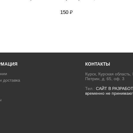
150
₽
РМАЦИЯ
КОНТАКТЫ
нии
Курск, Курская область,
Петрин, д. 65, оф. 3
и доставка
Тел.:
САЙТ В РАЗРАБОТ
временно не принимаю
ы