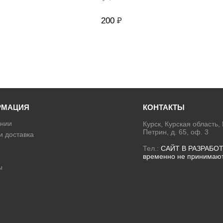
200
₽
РМАЦИЯ
КОНТАКТЫ
нии
Курск, Курская область,
Петрин, д. 65, оф. 3
и доставка
Тел.:
САЙТ В РАЗРАБОТ
временно не принимаю
ы