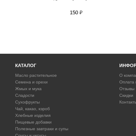
150
₽
КАТАЛОГ
ИНФО
Масло растительное
О компа
Семена и орехи
Оплата 
Жмых и мука
Отзывы
Сладости
Скидки
Сухофрукты
Контакт
Чай, какао, кэроб
Хлебные изделия
Пищевые добавки
Полезные завтраки и супы
Соусы и уксусы